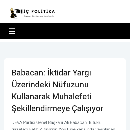
Babacan: İktidar Yargı
Üzerindeki Nüfuzunu
Kullanarak Muhalefeti
Şekillendirmeye Çalışıyor
DEVA Partisi Genel Başkanı Ali Babacan, tutuklu
gazeteci Fatih Altaylı’nın YouTube kanalında yayınlanan