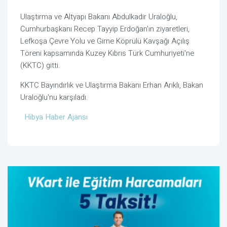
Ulaştırma ve Altyapı Bakanı Abdulkadir Uraloğlu,
Cumhurbaşkanı Recep Tayyip Erdoğan'ın ziyaretleri,
Lefkoşa Çevre Yolu ve Girne Köprülü Kavşağı Açılış
Töreni kapsamında Kuzey Kıbrıs Türk Cumhuriyeti'ne
(KKTC) gitti.
KKTC Bayındırlık ve Ulaştırma Bakanı Erhan Arıklı, Bakan
Uraloğlu'nu karşıladı.
Hibya Haber Ajansı