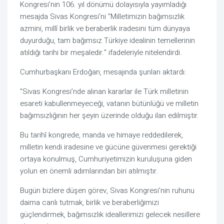
Kongresi’nin 106. yıl dönümü dolayısıyla yayımladığı
mesajda Sivas Kongresi'ni "Milletimizin bağımsızlık
azmini, millî birlik ve beraberlik iradesini tüm dünyaya
duyurduğu, tam bağımsız Türkiye idealinin temellerinin
atıldığı tarihi bir meşaledir." ifadeleriyle nitelendirdi.
Cumhurbaşkanı Erdoğan, mesajında şunları aktardı:
"Sivas Kongresi’nde alınan kararlar ile Türk milletinin
esareti kabullenmeyeceği, vatanın bütünlüğü ve milletin
bağımsızlığının her şeyin üzerinde olduğu ilan edilmiştir.
Bu tarihî kongrede, manda ve himaye reddedilerek,
milletin kendi iradesine ve gücüne güvenmesi gerektiği
ortaya konulmuş, Cumhuriyetimizin kuruluşuna giden
yolun en önemli adımlarından biri atılmıştır.
Bugün bizlere düşen görev, Sivas Kongresi’nin ruhunu
daima canlı tutmak, birlik ve beraberliğimizi
güçlendirmek, bağımsızlık ideallerimizi gelecek nesillere