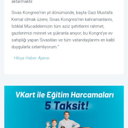
aktarmaktır.
Sivas Kongresi’nin yıl dönümünde, başta Gazi Mustafa
Kemal olmak üzere, Sivas Kongresi’nin kahramanlarını,
İstiklal Mücadelemizin tüm aziz şehitlerini rahmet,
gazilerimizi minnet ve şükranla anıyor; bu Kongre’ye ev
sahipliği yapan Sivaslıları ve tüm vatandaşlarımı en kalbî
duygularla selamlıyorum."
Hibya Haber Ajansı