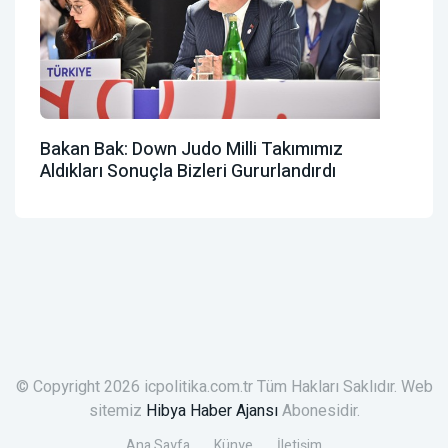
Bakan Bak: Down Judo Milli Takımımız
Aldıkları Sonuçla Bizleri Gururlandırdı
© Copyright 2026 icpolitika.com.tr Tüm Hakları Saklıdır. Web
sitemiz
Hibya Haber Ajansı
Abonesidir.
Ana Sayfa
Künye
İletişim