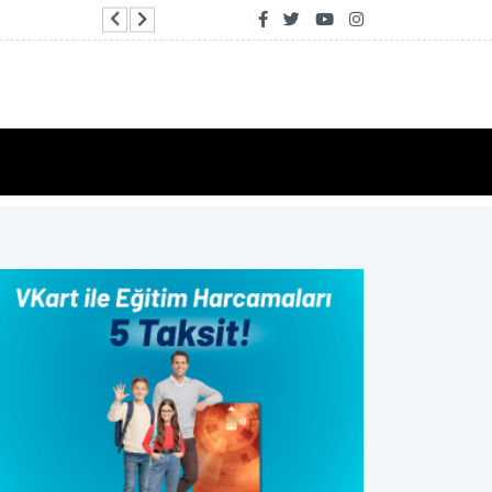
İzmir Yurttaş Meclisi 15 ilçeye ulaştı: 70 politika