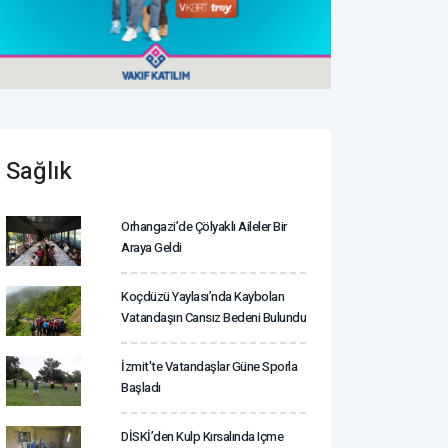
Sağlık
Orhangazi’de Çölyaklı Aileler Bir
Araya Geldi
Koçdüzü Yaylası’nda Kaybolan
Vatandaşın Cansız Bedeni Bulundu
İzmit'te Vatandaşlar Güne Sporla
Başladı
DİSKİ’den Kulp Kırsalında Içme