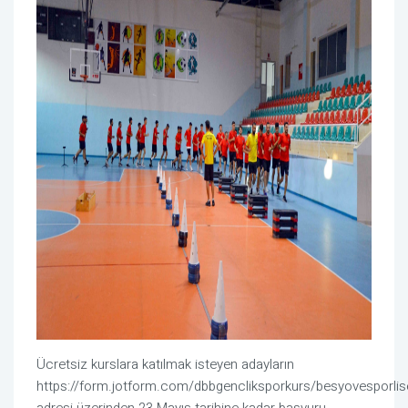
Ücretsiz kurslara katılmak isteyen adayların
https://form.jotform.com/dbbgencliksporkurs/besyovesporlis
adresi üzerinden 23 Mayıs tarihine kadar başvuru