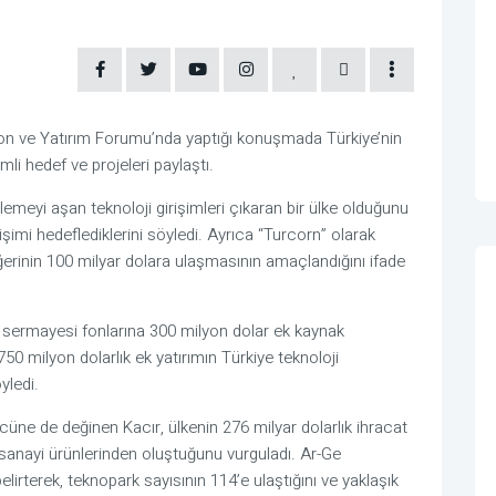
yon ve Yatırım Forumu’nda yaptığı konuşmada Türkiye’nin
mli hedef ve projeleri paylaştı.
rlemeyi aşan teknoloji girişimleri çıkaran bir ülke olduğunu
rişimi hedeflediklerini söyledi. Ayrıca “Turcorn” olarak
eğerinin 100 milyar dolara ulaşmasının amaçlandığını ifade
m sermayesi fonlarına 300 milyon dolar ek kaynak
50 milyon dolarlık ek yatırımın Türkiye teknoloji
yledi.
üne de değinen Kacır, ülkenin 276 milyar dolarlık ihracat
anayi ürünlerinden oluştuğunu vurguladı. Ar-Ge
 belirterek, teknopark sayısının 114’e ulaştığını ve yaklaşık