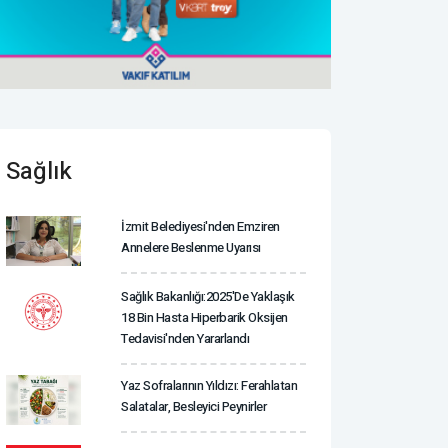
Sağlık
İzmit Belediyesi'nden Emziren
Annelere Beslenme Uyarısı
Sağlık Bakanlığı:2025'de Yaklaşık
18 Bin Hasta Hiperbarik Oksijen
Tedavisi'nden Yararlandı
Yaz Sofralarının Yıldızı: Ferahlatan
Salatalar, Besleyici Peynirler