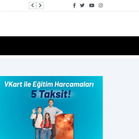
Arıkan: Çiftçini alın teri, makyajlanmış enflasy