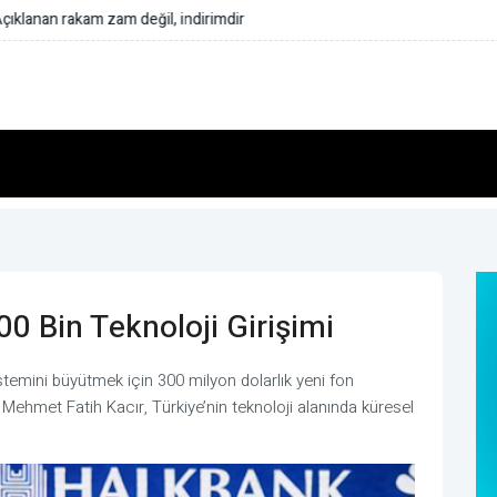
rızalanan tekne güvenle limana çekildi
0 Bin Teknoloji Girişimi
istemini büyütmek için 300 milyon dolarlık yeni fon
 Mehmet Fatih Kacır, Türkiye’nin teknoloji alanında küresel