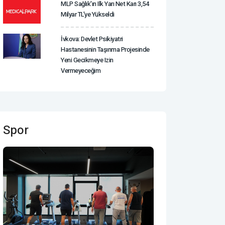
MLP Sağlık'ın Ilk Yarı Net Karı 3,54
Milyar TL'ye Yükseldi
İvkova: Devlet Psikiyatri
Hastanesinin Taşınma Projesinde
Yeni Gecikmeye Izin
Vermeyeceğim
Spor