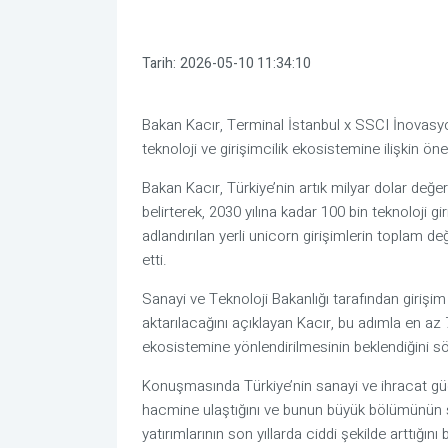
Tarih:
2026-05-10 11:34:10
Bakan Kacır
, Terminal İstanbul x SSCI İnovas
teknoloji ve girişimcilik ekosistemine ilişkin öne
Bakan Kacır, Türkiye’nin artık milyar dolar değe
belirterek, 2030 yılına kadar 100 bin teknoloji gi
adlandırılan yerli unicorn girişimlerin toplam d
etti.
Sanayi ve Teknoloji Bakanlığı
tarafından girişi
aktarılacağını açıklayan Kacır, bu adımla en az 7
ekosistemine yönlendirilmesinin beklendiğini sö
Konuşmasında Türkiye’nin sanayi ve ihracat güc
hacmine ulaştığını ve bunun büyük bölümünün s
yatırımlarının son yıllarda ciddi şekilde arttığını