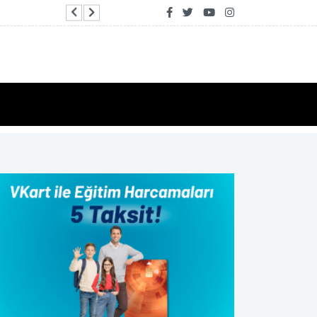
Dışişleri Bakanlığı'nda Suriye gündemli Kuruml