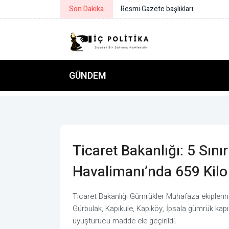
Son Dakika
Bakan Çiftçi: Türkeli’nin gönlümüz
GÜNDEM
Ticaret Bakanlığı: 5 Sını
Havalimanı’nda 659 Kilo
Ticaret Bakanlığı Gümrükler Muhafaza ekiplerini
Gürbulak, Kapıkule, Kapıköy, İpsala gümrük kapıl
uyuşturucu madde ele geçirildi.