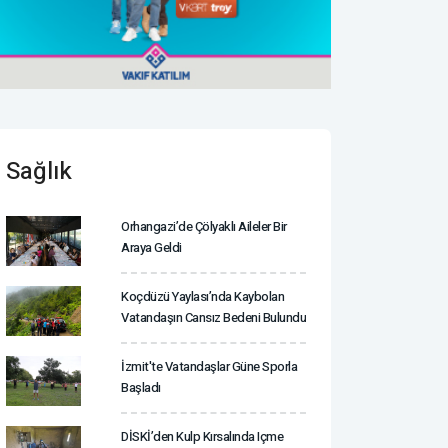
Sağlık
Orhangazi’de Çölyaklı Aileler Bir
Araya Geldi
Koçdüzü Yaylası’nda Kaybolan
Vatandaşın Cansız Bedeni Bulundu
İzmit'te Vatandaşlar Güne Sporla
Başladı
DİSKİ’den Kulp Kırsalında Içme