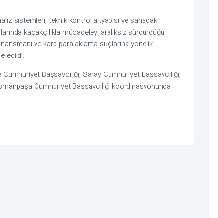
liz sistemleri, teknik kontrol altyapısı ve sahadaki
pılarında kaçakçılıkla mücadeleyi aralıksız sürdürdüğü
n finansmanı ve kara para aklama suçlarına yönelik
e edildi.
e Cumhuriyet Başsavcılığı
,
Saray Cumhuriyet Başsavcılığı
,
smanpaşa Cumhuriyet Başsavcılığı
koordinasyonunda