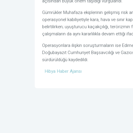
açısından büyük önem taşıdığı vurgulandı.
Gümrükler Muhafaza ekiplerinin gelişmiş risk ana
operasyonel kabiliyetiyle kara, hava ve sınır ka
belirtilirken; uyuşturucu kaçakçılığı, terörizmi
çalışmaların da aynı kararlılıkla devam ettiği ifad
Operasyonlara ilişkin soruşturmaların ise
Edirn
Doğubayazıt Cumhuriyet Başsavcılığı
ve
Gazio
sürdürüldüğü kaydedildi.
Hibya Haber Ajansı