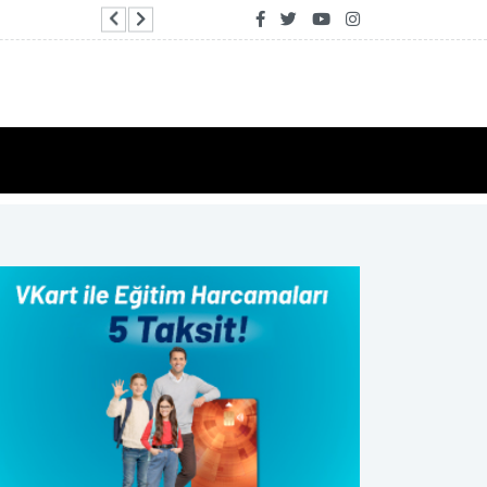
Bakan Bolat: Türkiye Yüzyılı hedefleri doğrult