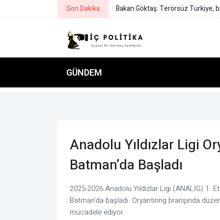
Son Dakika
Duran: Mekke Ortak Savunma Anlaşm
GÜNDEM
Anadolu Yıldızlar Ligi O
Batman’da Başladı
2025-2026 Anadolu Yıldızlar Ligi (ANALİG) 1. E
Batman’da başladı. Oryantiring branşında düz
mücadele ediyor.