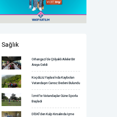
Sağlık
Orhangazi’de Çölyaklı Aileler Bir
Araya Geldi
Koçdüzü Yaylası’nda Kaybolan
Vatandaşın Cansız Bedeni Bulundu
İzmit'te Vatandaşlar Güne Sporla
Başladı
DİSKİ’den Kulp Kırsalında Içme