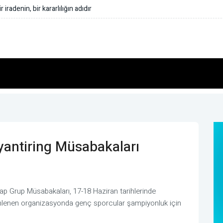
ası bölgesel güvenlik için tarihi bir adım
ryantiring Müsabakaları
tap Grup Müsabakaları, 17-18 Haziran tarihlerinde
enlenen organizasyonda genç sporcular şampiyonluk için