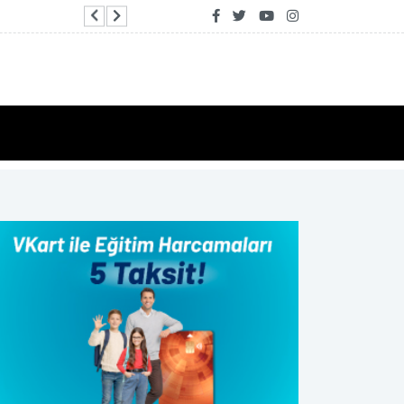
Televizyon ve radyo yayınları yeni nesil Türksat