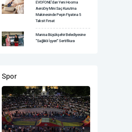
EVOFONE’dan Yeni Hooma
AeroDry Mini Saç Kurutma
Makinesinde Peşin Fiyatına 5
Taksit Fırsat
Manisa Büyükşehir Belediyesine
“Sağlıklı İşyeri” Sertifikası
Spor