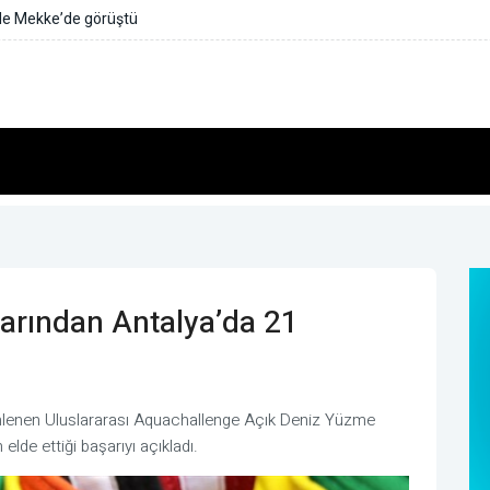
cülere 560 bin lira ceza
rından Antalya’da 21
nlenen Uluslararası Aquachallenge Açık Deniz Yüzme
de ettiği başarıyı açıkladı.