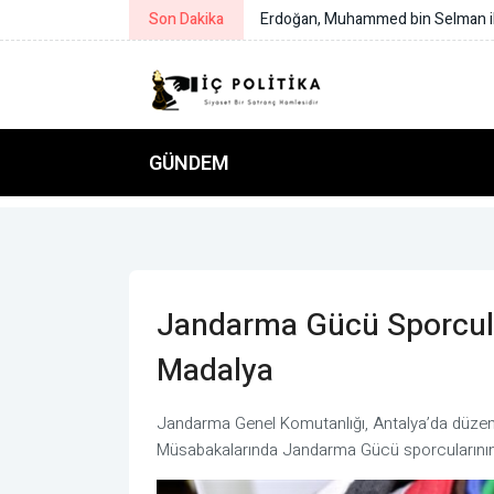
Son Dakika
Ordu ve Yozgat’ta drift yapan sürü
GÜNDEM
Jandarma Gücü Sporcula
Madalya
Jandarma Genel Komutanlığı, Antalya’da düze
Müsabakalarında Jandarma Gücü sporcularının el