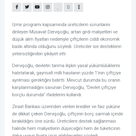
İzmir programı kapsamında üreticilerin sorunlarını
dinleyen
Müsavat Dervişoğlu
, artan girdi maliyetleri ve
düşük alım fiyatları nedeniyle çiftçilerin ciddi ekonomik
baskı altında olduğunu söyledi. Üreticiler ise desteklerin
yetersizliğinden şikâyet etti.
Dervişoğlu, devletin tarıma ilişkin yasal yükümlülüklerini
hatırlatarak, gayrisafi milli hasılanın yüzde 1’inin çiftçiye
ayrılması gerektiğini belirtti. Mevcut durumda bu oranın
karşılanmadığını savunan Dervişoğlu, “Devlet çiftçiye
borçlu durumda” ifadelerini kullandı.
Ziraat Bankası üzerinden verilen krediler ve faiz yüküne
de dikkat çeken Dervişoğlu, çiftçinin borç sarmalı içinde
bırakıldığını öne sürdü. Üreticilere destek sağlanması
halinde hem maliyetlerin düşeceğini hem de tüketicinin
daha uygun fiyata ürün alabileceğini söyledi.