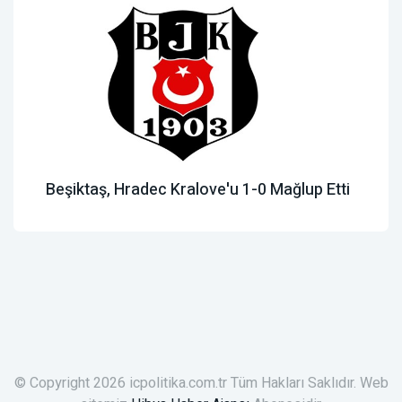
Beşiktaş, Hradec Kralove'u 1-0 Mağlup Etti
© Copyright 2026 icpolitika.com.tr Tüm Hakları Saklıdır. Web